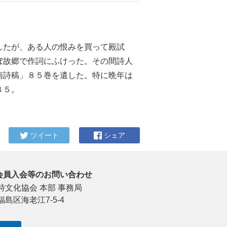
したが、ある人の恨みを買って殿試
ぼ故郷で作詞にふけった。その間詩人
南詩稿」８５巻を遺した。特に晩年は
８５。
ツイート
シェア
会員入会等のお問い合わせ
詩文化協会 本部 事務局
福島区海老江7-5-4