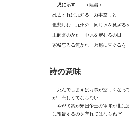
児に示す
＜陸游＞
死去すれば元知る 万事空しと
但悲しむ 九州の 同じきを見ざる
王師北のかた 中原を定むるの日
家祭忘るる無かれ 乃翁に告ぐるを
詩の意味
死んでしまえば万事が空しくなって
が、悲しくてならない。
やがて我が宋国帝王の軍隊が北に進
に報告するのを忘れてはならぬぞ。