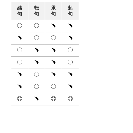
結
転
承
起
句
句
句
句