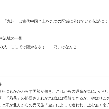
 「九州」は古代中国全土を九つの区域に分けていた伝説によ
河流域の一帯
の父 ここでは陸游をさす 「乃」はなんじ
詩
たにもかかわらず国勢が傾き、これからの運命が気にかかり
原」「乃翁」の熟語さえわかればほぼ理解できるが、やはりこ
えば宋が北方からの異民族「金」によって追われ、止む無く南