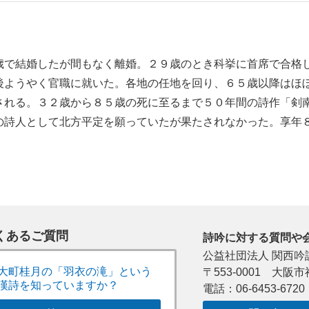
で結婚したが間もなく離婚。２９歳のとき科挙に首席で合格
後ようやく官職に就いた。各地の任地を回り、６５歳以降はほ
される。３２歳から８５歳の死に至るまで５０年間の詩作「剣
の詩人として北方平定を願っていたが果たされなかった。享年
くあるご質問
詩吟に対する質問や
公益社団法人 関西吟
大町桂月の「羽衣の滝」という
〒553-0001 大阪市
漢詩を知っていますか？
電話：06-6453-6720