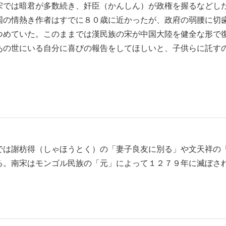
宋では暗君が多数続き、奸臣（かんしん）が政権を握るなどし
国の情熱き作者はすでに８０歳に近かったが、政府の弱腰に切
つめていた。このままでは漢民族の宋が中国大陸を健全な形で
あの世にいる自分に喜びの報告をしてほしいと、子供らに託す
は謝枋得（しゃほうとく）の「妻子良友に別る」や文天祥の
る。南宋はモンゴル民族の「元」によって１２７９年に滅ぼさ