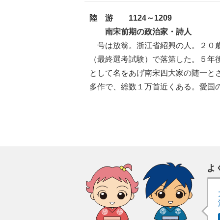
陸 游 1124～1209
南宋前期の政治家・詩人
号は放翁。浙江省紹興の人。２０歳
（最終選考試験）で落第した。５年
として名をあげ南宋四大家の随一と
多作で、総数１万首近くある。愛国
よ