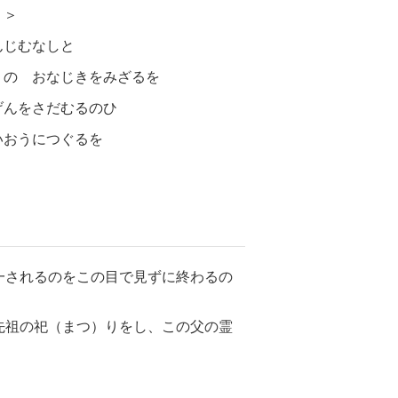
＞
んじむなしと
うの おなじきをみざるを
げんをさだむるのひ
いおうにつぐるを
一されるのをこの目で見ずに終わるの
先祖の祀（まつ）りをし、この父の霊