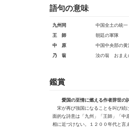
語句の意味
九州同
中国全土の統一
王 師
朝廷の軍隊
中 原
中国中央部の黄
乃 翁
汝の翁 おまえ
鑑賞
愛国の至情に燃える作者辞世の
宋が再び強国になることを叫び続け
面的な詩意は「九州」「王師」「中
相に近づけない。１２００年代と言