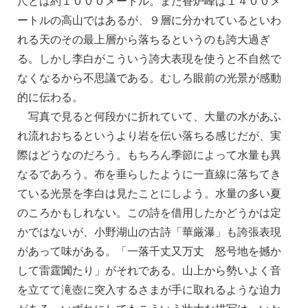
尺とは約１０００メートル。また香炉峰は１４００メ
ートルの高山ではあるが、９層に分かれているといわ
れる天のその最上層から落ちるというのも誇大過ぎ
る。しかし李白がこういう誇大表現を使うと不自然で
なくなるから不思議である。むしろ眼前の光景が感動
的に伝わる。
写真で見ると何段かに折れていて、大量の水があふ
れ流れおちるというより岩を伝い落ちる感じだが、実
際はどうなのだろう。もちろん季節によって水量も異
なるであろう。布を垂らしたように一直線に落ちてき
ている光景を李白は見たことにしよう。水量の多い夏
のころかもしれない。この詩を借用したかどうかは定
かではないが、小野湖山の古詩「華厳瀑」も誇張表現
があって味がある。「一落千丈又万丈 怒号地を撼か
して雷霆闐たり」がそれである。山上から勢いよく音
を立てて滝壺に突入するさまが手に取れるような迫力