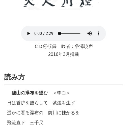
ＣＤ④収録 吟者：谷澤暁声
2016年3月掲載
読み方
廬山の瀑布を望む
＜李白＞
日は香炉を照らして 紫煙を生ず
遥かに看る瀑布の 前川に挂かるを
飛流直下 三千尺