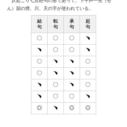
仄起こり七言絶句の形であって、下平声一先（せ
ん）韻の煙、川、天の字が使われている。
結
転
承
起
句
句
句
句