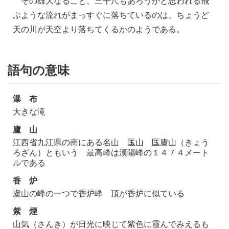
その雄大なること、三千尺もあろうかと思われる飛
ぶような流れがまっすぐに落ちているのは、ちょうど
天の川が天空より落ちてくるかのようである。
語句の意味
瀑 布
大きな滝
廬 山
江西省九江県の南にある名山 匤山 匤廬山（きょう
ろざん）ともいう 最高峰は漢陽峰の１４７４メート
ルである
香 炉
盧山の峰の一つで香炉峰 頂が香炉に似ている
紫 煙
山気（さんき）が日光に映じて紫色に霞んでみえるも