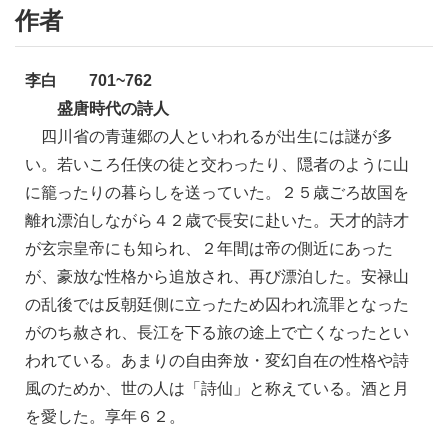
作者
李白 701~762
盛唐時代の詩人
四川省の青蓮郷の人といわれるが出生には謎が多
い。若いころ任侠の徒と交わったり、隠者のように山
に籠ったりの暮らしを送っていた。２５歳ごろ故国を
離れ漂泊しながら４２歳で長安に赴いた。天才的詩才
が玄宗皇帝にも知られ、２年間は帝の側近にあった
が、豪放な性格から追放され、再び漂泊した。安禄山
の乱後では反朝廷側に立ったため囚われ流罪となった
がのち赦され、長江を下る旅の途上で亡くなったとい
われている。あまりの自由奔放・変幻自在の性格や詩
風のためか、世の人は「詩仙」と称えている。酒と月
を愛した。享年６２。