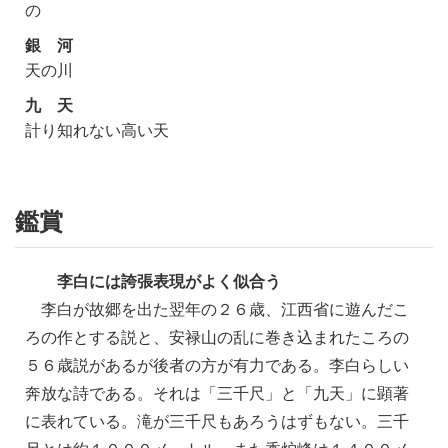
の
銀 河
天の川
九 天
計り知れない高い天
鑑賞
李白には誇張表現がよく似合う
李白が故郷を出た翌年の２６歳、江西省に遊んだこ
ろの作とする説と、安禄山の乱に巻き込まれたころの
５６歳説があるが後者の方が有力である。李白らしい
奔放な詩である。それは「三千尺」と「九天」に顕著
に表れている。滝が三千尺もあろうはずもない。三千