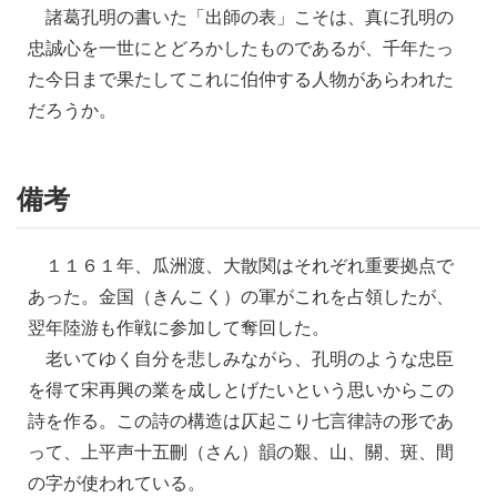
諸葛孔明の書いた「出師の表」こそは、真に孔明の
忠誠心を一世にとどろかしたものであるが、千年たっ
た今日まで果たしてこれに伯仲する人物があらわれた
だろうか。
備考
１１６１年、瓜洲渡、大散関はそれぞれ重要拠点で
あった。金国（きんこく）の軍がこれを占領したが、
翌年陸游も作戦に参加して奪回した。
老いてゆく自分を悲しみながら、孔明のような忠臣
を得て宋再興の業を成しとげたいという思いからこの
詩を作る。この詩の構造は仄起こり七言律詩の形であ
って、上平声十五刪（さん）韻の艱、山、關、斑、間
の字が使われている。