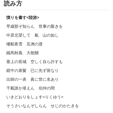
読み方
憤りを書す<陸游>
早歳那ぞ知らん 世事の艱きを
中原北望して 氣 山の如し
樓船夜雪 瓜洲の渡
鐵馬秋風 大散關
塞上の長城 空しく自ら許すも
鏡中の衰鬢 已に先ず斑なり
出師の一表 眞に世に名あり
千載誰か堪えん 伯仲の間
いきどおりをしょす<りくゆう>
そうさいなんぞしらん せじのかたきを