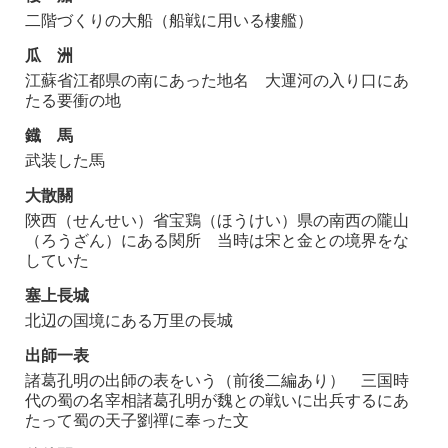
二階づくりの大船（船戦に用いる樓艦）
瓜 洲
江蘇省江都県の南にあった地名 大運河の入り口にあ
たる要衝の地
鐡 馬
武装した馬
大散關
陝西（せんせい）省宝鶏（ほうけい）県の南西の隴山
（ろうざん）にある関所 当時は宋と金との境界をな
していた
塞上長城
北辺の国境にある万里の長城
出師一表
諸葛孔明の出師の表をいう（前後二編あり） 三国時
代の蜀の名宰相諸葛孔明が魏との戦いに出兵するにあ
たって蜀の天子劉禪に奉った文