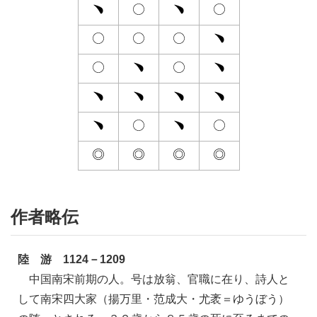
作者略伝
陸 游 1124－1209
中国南宋前期の人。号は放翁、官職に在り、詩人と
して南宋四大家（揚万里・范成大・尤袤＝ゆうぼう）