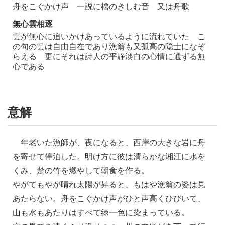
舟をこぐかけ声 一説に櫓のきしむ音 又は舟歌
無心雲相逐
雲が無心に追いかけあっているように流れていた こ
の句の雲は自由自在であり漁翁も又孤高の隠士になぞ
らえる 更にそれは詩人の平静淡白の心情に通ずる無
心である
意解
年老いた漁師が、夜になると、西岸の大きな岩に舟
を寄せて停泊した。明け方に彼は清らかな湘江に水を
くみ、楚の竹を燃やして朝食を作る。
やがてもやが晴れ太陽が昇ると、もはや漁翁の姿は見
あたらない。舟をこぐかけ声がひと声高くひびいて、
山も水もあたりはすべて緑一色に染まっている。