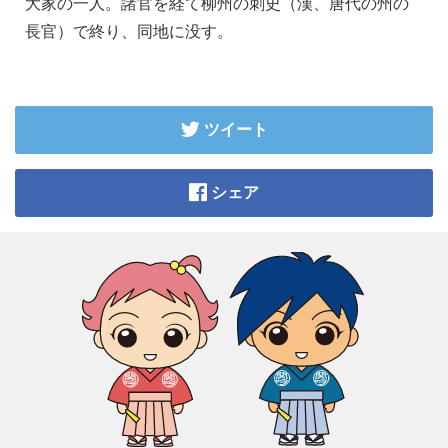
大家の一人。諸官を経て柳州の刺史（漢、唐代の州の
長官）で終り、同地に没す。
ツイート
シェア