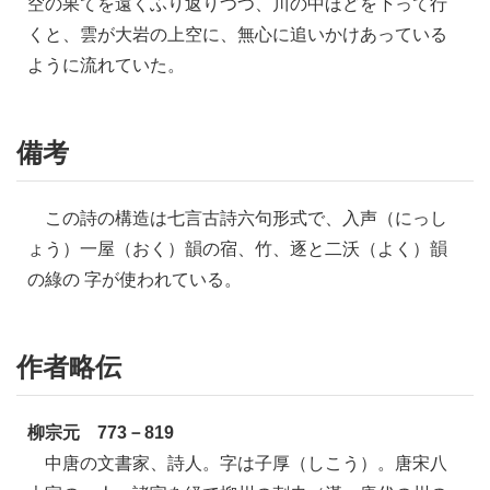
空の果てを遠くふり返りつつ、川の中ほどを下って行
くと、雲が大岩の上空に、無心に追いかけあっている
ように流れていた。
備考
この詩の構造は七言古詩六句形式で、入声（にっし
ょう）一屋（おく）韻の宿、竹、逐と二沃（よく）韻
の綠の 字が使われている。
作者略伝
柳宗元 773－819
中唐の文書家、詩人。字は子厚（しこう）。唐宋八