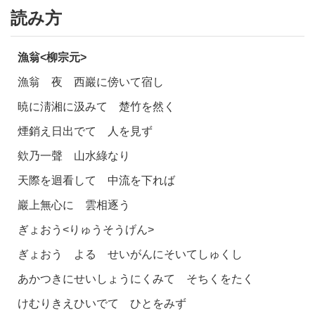
読み方
漁翁<柳宗元>
漁翁 夜 西巖に傍いて宿し
暁に淸湘に汲みて 楚竹を然く
煙銷え日出でて 人を見ず
欸乃一聲 山水綠なり
天際を迴看して 中流を下れば
巖上無心に 雲相逐う
ぎょおう<りゅうそうげん>
ぎょおう よる せいがんにそいてしゅくし
あかつきにせいしょうにくみて そちくをたく
けむりきえひいでて ひとをみず